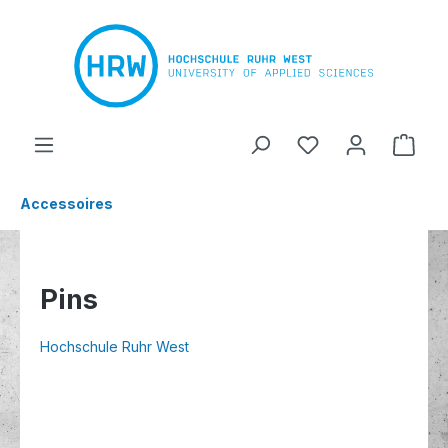
alt springen
Ware
Accessoires
Pins
Hochschule Ruhr West
Bildergalerie überspringen